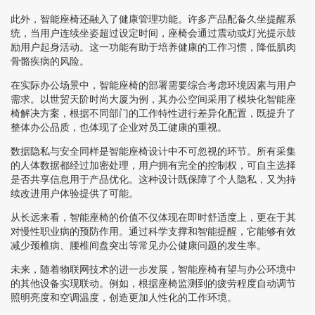
此外，智能座椅还融入了健康管理功能。许多产品配备久坐提醒系
统，当用户连续坐姿超过设定时间，座椅会通过震动或灯光提示鼓
励用户起身活动。这一功能有助于培养健康的工作习惯，降低肌肉
骨骼疾病的风险。
在实际办公场景中，智能座椅的部署需要综合考虑环境因素与用户
需求。以世贸天阶时尚大厦为例，其办公空间采用了模块化智能座
椅解决方案，根据不同部门的工作特性进行差异化配置，既提升了
整体办公品质，也体现了企业对员工健康的重视。
数据隐私与安全同样是智能座椅设计中不可忽视的环节。所有采集
的人体数据都经过加密处理，用户拥有完全的控制权，可自主选择
是否共享信息用于产品优化。这种设计既保障了个人隐私，又为持
续改进用户体验提供了可能。
从长远来看，智能座椅的价值不仅体现在即时舒适度上，更在于其
对慢性职业病的预防作用。通过科学支撑和智能提醒，它能够有效
减少颈椎病、腰椎间盘突出等常见办公健康问题的发生率。
未来，随着物联网技术的进一步发展，智能座椅有望与办公环境中
的其他设备实现联动。例如，根据座椅监测到的疲劳程度自动调节
照明亮度和空调温度，创造更加人性化的工作环境。